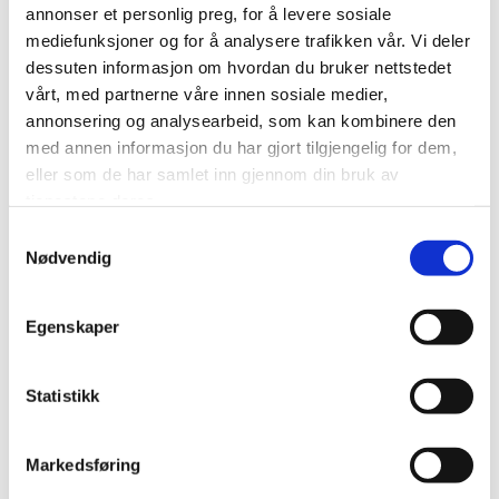
annonser et personlig preg, for å levere sosiale
mediefunksjoner og for å analysere trafikken vår. Vi deler
dessuten informasjon om hvordan du bruker nettstedet
vårt, med partnerne våre innen sosiale medier,
annonsering og analysearbeid, som kan kombinere den
med annen informasjon du har gjort tilgjengelig for dem,
eller som de har samlet inn gjennom din bruk av
tjenestene deres.
Samtykkevalg
Imer Combi
Imer Smart M400
Nødvendig
250VA Bordsag
Bordsag
Egenskaper
Statistikk
Markedsføring