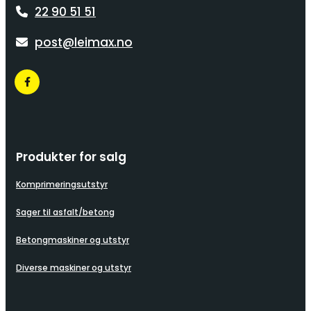
22 90 51 51

post@leimax.no

Produkter for salg
Komprimeringsutstyr
Sager til asfalt/betong
Betongmaskiner og utstyr
Diverse maskiner og utstyr