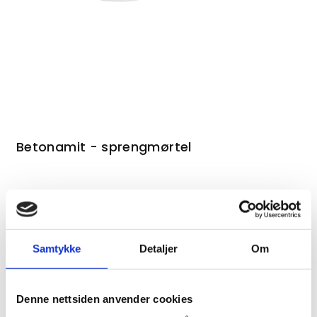
Betonamit - sprengmørtel
Kontakt oss om dette produktet
Samtykke
Detaljer
Om
Betonamit er et eksplosjonsfritt sprengstoff som
Denne nettsiden anvender cookies
muliggjør sikker og vibrasjonsfri knusing av fjell, stein