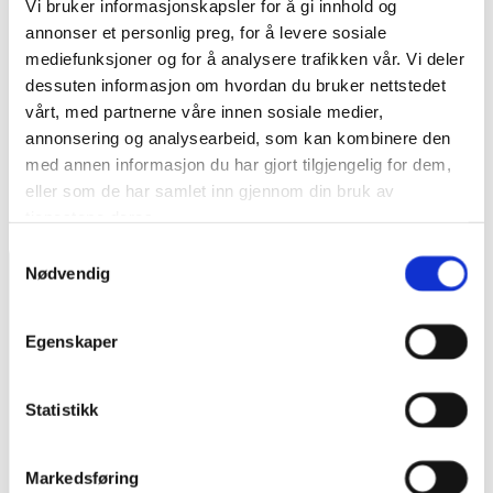
Vi bruker informasjonskapsler for å gi innhold og
og betong uten behov for spesielle krav eller utstyr.
annonser et personlig preg, for å levere sosiale
mediefunksjoner og for å analysere trafikken vår. Vi deler
dessuten informasjon om hvordan du bruker nettstedet
Bruksanvisning
vårt, med partnerne våre innen sosiale medier,
annonsering og analysearbeid, som kan kombinere den
med annen informasjon du har gjort tilgjengelig for dem,
eller som de har samlet inn gjennom din bruk av
tjenestene deres.
Samtykkevalg
Nødvendig
Egenskaper
Statistikk
Lindeberg Næringsvei 26
Markedsføring