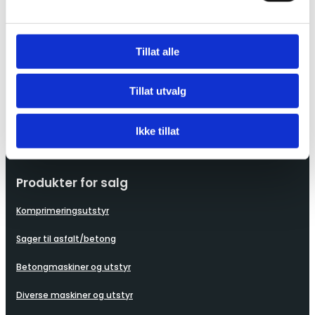
1067 Oslo
22 90 51 51

Tillat alle
post@leimax.no

Tillat utvalg
Ikke tillat
Produkter for salg
Komprimeringsutstyr
Sager til asfalt/betong
Betongmaskiner og utstyr
Diverse maskiner og utstyr