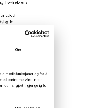
sag, høyfrekvens
antblad
edybgde
ekommer i tillegg
Om
iale mediefunksjoner og for å
 med partnerne våre innen
u har gjort tilgjengelig for