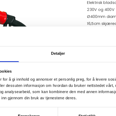
Elektrisk blad
230V og 400V
Ø400mm diam
16,5cm skjær
Pris kr 750,-
Diamantslitasj
Detaljer
ookies
 for å gi innhold og annonser et personlig preg, for å levere sos
deler dessuten informasjon om hvordan du bruker nettstedet vårt,
og analysearbeid, som kan kombinere den med annen informasjon d
 inn gjennom din bruk av tjenestene deres.