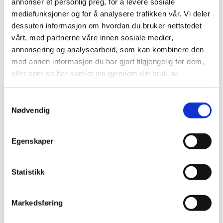
annonser et personlig preg, for å levere sosiale
Kr 15,- pr modul
mediefunksjoner og for å analysere trafikken vår. Vi deler
dessuten informasjon om hvordan du bruker nettstedet
vårt, med partnerne våre innen sosiale medier,
annonsering og analysearbeid, som kan kombinere den
med annen informasjon du har gjort tilgjengelig for dem,
eller som de har samlet inn gjennom din bruk av
tjenestene deres.
Samtykkevalg
Nødvendig
Egenskaper
Statistikk
Lindeberg Næringsvei 26
1067 Oslo
Markedsføring
22 90 51 51
