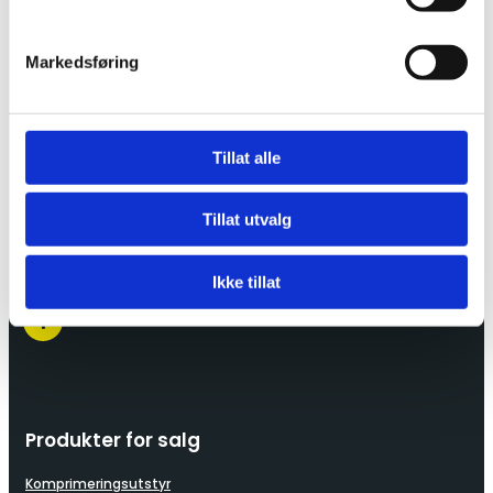
Markedsføring
Lindeberg Næringsvei 26
Tillat alle
1067 Oslo
22 90 51 51

Tillat utvalg
post@leimax.no

Ikke tillat
Produkter for salg
Komprimeringsutstyr