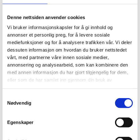
Kontakt oss om dette produktet
Denne nettsiden anvender cookies
Vi bruker informasjonskapsler for å gi innhold og
Vekt: 92kg
annonser et personlig preg, for å levere sosiale
Komprimering: 13,7kN / 1.400kgf
mediefunksjoner og for å analysere trafikken vår. Vi deler
Max hastighet: 25m/min
dessuten informasjon om hvordan du bruker nettstedet
vårt, med partnerne våre innen sosiale medier,
Motor: Honda GX160
annonsering og analysearbeid, som kan kombinere den
Mål, mm: 570 x 450 x 995
med annen informasjon du har gjort tilgjengelig for dem,
eller som de har samlet inn gjennom din bruk av
tjenestene deres.
Samtykkevalg
Nødvendig
Egenskaper