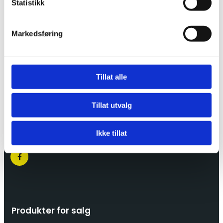
Statistikk
Markedsføring
Lindeberg Næringsvei 26
Tillat alle
1067 Oslo
22 90 51 51
Tillat utvalg

post@leimax.no

Ikke tillat
Produkter for salg