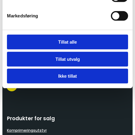
Markedsføring
Lindeberg Næringsvei 26
1067 Oslo
Tillat alle
22 90 51 51

Tillat utvalg
post@leimax.no

Ikke tillat
Produkter for salg
Komprimeringsutstyr