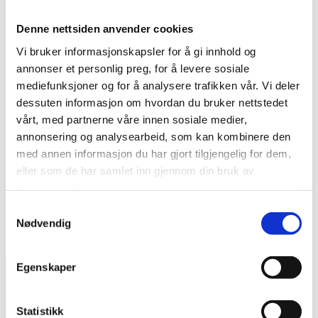
Denne nettsiden anvender cookies
Vi bruker informasjonskapsler for å gi innhold og
Kapasitet: 2.310 m2/t
annonser et personlig preg, for å levere sosiale
Vaskebredde: 550mm
mediefunksjoner og for å analysere trafikken vår. Vi deler
Bredde for oppsuging: 815mm
dessuten informasjon om hvordan du bruker nettstedet
Rentvanntank: 40 l
vårt, med partnerne våre innen sosiale medier,
Skittenvanntank: 50 l
annonsering og analysearbeid, som kan kombinere den
Kr 900,-
med annen informasjon du har gjort tilgjengelig for dem,
eller som de har samlet inn gjennom din bruk av
tjenestene deres.
Samtykkevalg
Nødvendig
Egenskaper
Statistikk