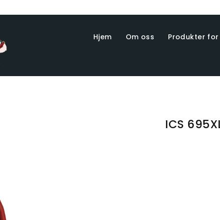
Hjem
Om oss
Produkter for
ICS 695X